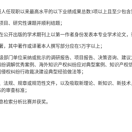
人任现职以来最高水平的以下业绩成果总数3项以上且至少包含第
项目、研究性课题并顺利结题；
在公开出版的学术期刊上以第一作者身份发表本专业学术论文，论
著，其中著作或译著本人撰写部分应在5万字以上；
上级部门单位采纳或批示的调研报告、项目报告、决策咨询、建议
纠纷调解优秀案例、海外知识产权纠纷应对典型案例、知识产权
利侵权纠纷行政裁决建设典型经验做法等；
律、法规、规章或规范性文件，以及吸取新理论、新知识、新技术
态的审查标准；
息检索分析比赛并获奖。