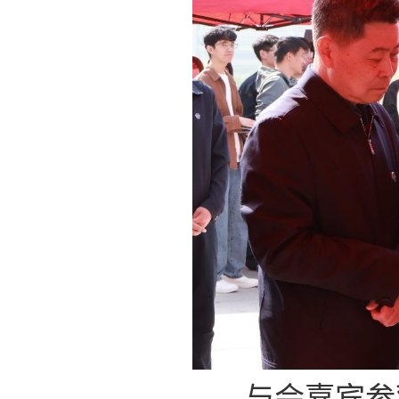
与会嘉宾参