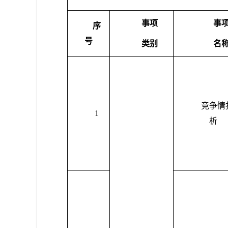
事项
事
序
号
类别
名
竞争情
1
析