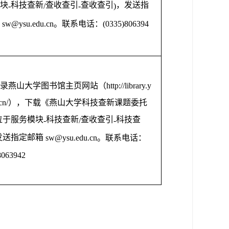
块
科技查新
查收查引
查收查引
，发送指
-
/
-
)
箱
sw@ysu.edu.cn
。联系电话：
(0335)806394
录燕山大学图书馆主页网站（
http://library.y
cn/
），下载《燕山大学科技查新课题委托
位于服务模块
科技查新
查收查引
科技查
-
/
-
发送指定邮箱
sw@ysu.edu.cn
。联系电话：
8063942